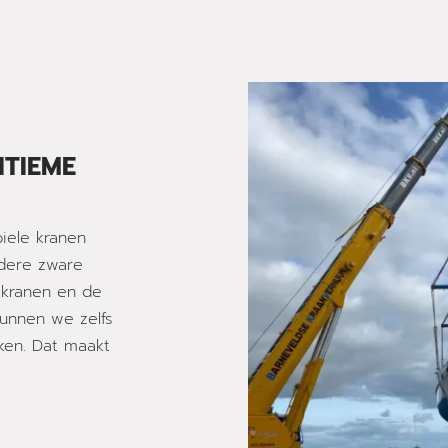
ITIEME
iele kranen
ndere zware
 kranen en de
kunnen we zelfs
ken. Dat maakt