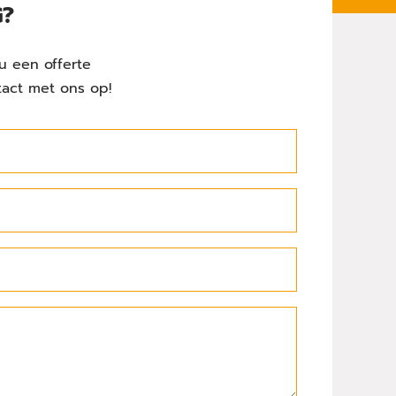
G?
u een offerte
tact met ons op!