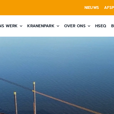
NIEUWS
AFS
NS WERK
KRANENPARK
OVER ONS
HSEQ
B